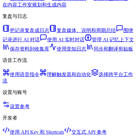
在内容工作室规划和生成内容
复盘与日志
把记录复盘成日志
复盘媒体、说明和周期总结
围绕
记录进行 AI 对话
使用 AI 实时对话
管理 AI 记忆上下文
保存资料到收集库
使用觉知日志
同步和翻译剪贴板
语音工作流
使用语音指令
理解触发器和自动化
选择跨平台工作
流
设置与账号
设置参考
开发者
使用 API Key 和 Shortcuts
交互式 API 参考