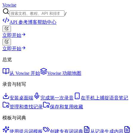
Vowise
/
API 参考
博客
帮助中心
立即开始
立即开始
总览
从 Vowise 开始
Vowise 功能地图
录音与转写
安装桌面端
完成第一次录音
在手机上捕捉语音笔记
管理和查找记录
保存和复用收藏
模板与词典
使用提示词模板
创建专有词词典
从记录生成内容